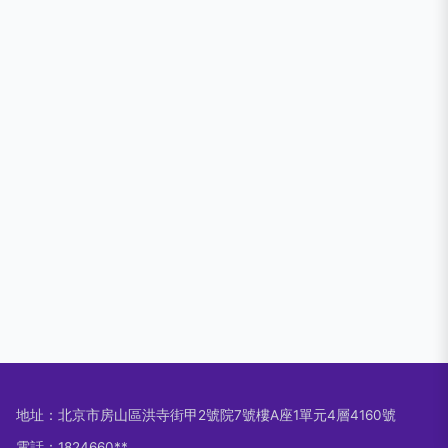
地址：北京市房山區洪寺街甲2號院7號樓A座1單元4層4160號
電話：1824660**