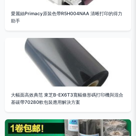
愛麗絲Primacy原裝色帶R5H004NAA 清晰打印的得力
助手
大幅面高效典范 東芝B-EX6T3寬幅條形碼打印機與混合
基碳帶70280軟包裝應用解決方案