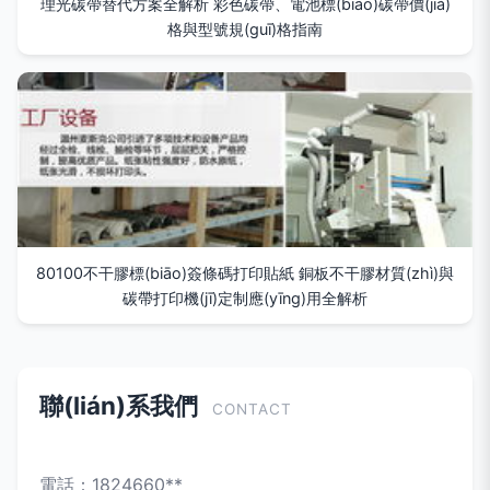
理光碳帶替代方案全解析 彩色碳帶、電池標(biāo)碳帶價(jià)
格與型號規(guī)格指南
80100不干膠標(biāo)簽條碼打印貼紙 銅板不干膠材質(zhì)與
碳帶打印機(jī)定制應(yīng)用全解析
聯(lián)系我們
CONTACT
電話：1824660**