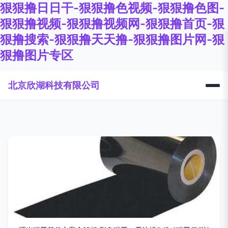
狠狠撸日日干-狠狠撸色视频-狠狠撸色图-
狠狠撸视频-狠狠撸视频网-狠狠撸首页-狠
狠撸搜索-狠狠撸天天撸-狠狠撸图片网-狠
狠撸图片专区
北京欣湖科技有限公司