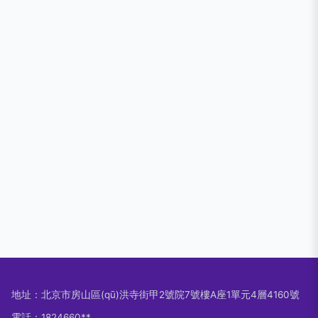
地址：北京市房山區(qū)洪寺街甲2號院7號樓A座1單元4層4160號
電話：1824660**